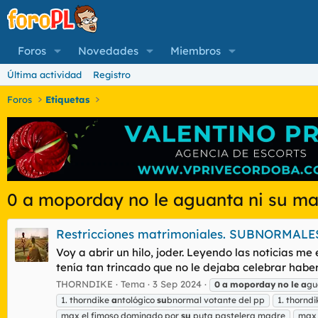
Foros
Novedades
Miembros
Última actividad
Registro
Foros
Etiquetas
0 a moporday no le aguanta ni su ma
Restricciones matrimoniales. SUBNORMA
Voy a abrir un hilo, joder. Leyendo las noticias m
tenía tan trincado que no le dejaba celebrar haber
THORNDIKE
Tema
3 Sep 2024
0
a
moporday
no
le
a
gu
1. thorndike
a
ntológico
su
bnormal votante del pp
1. thornd
max el fimoso dominado por
su
puta pastelera madre
ma