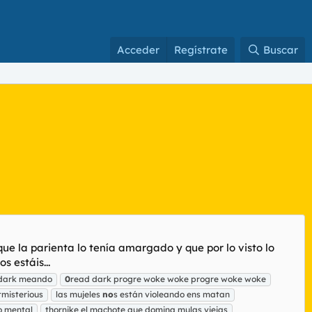
Acceder
Regístrate
Buscar
que la parienta lo tenía amargado y que por lo visto lo
 estáis...
dark meando
0
read dark progre woke woke progre woke woke
misterious
las mujeles
no
s están violeando ens matan
o mental
thornike el machote que domina mulas viejas