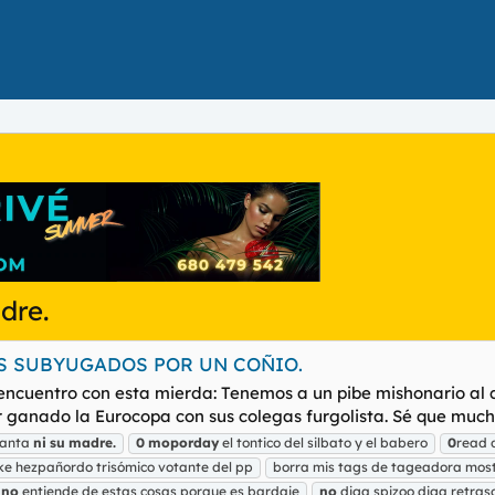
dre.
LES SUBYUGADOS POR UN COÑIO.
e encuentro con esta mierda: Tenemos a un pibe mishonario al 
 ganado la Eurocopa con sus colegas furgolista. Sé que muchos
anta
ni
su
madre.
0
moporday
el tontico del silbato y el babero
0
read 
ike hezpañordo trisómico votante del pp
borra mis tags de tageadora most
x
no
entiende de estas cosas porque es bardaje
no
diga spizoo diga retras