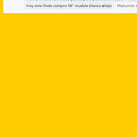
Masunos: 
troy este finde compra 58° mueble blanco
a
ñejo