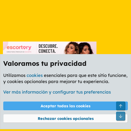
Valoramos tu privacidad
Utilizamos
cookies
esenciales para que este sitio funcione,
y cookies opcionales para mejorar tu experiencia.
Etiquetas
Ver más información y configurar tus preferencias
Cookies
PL OLDSTYLE AMARILLO
Cambiar fuente
Español (ES)
Arri
Aceptar todas las cookies
Contáctanos
Términos y reglas
Política de privacidad
Ayuda
R
Pie
S
Rechazar cookies opcionales
S
®
Community platform by XenForo
© 2010-2026 XenForo Ltd.