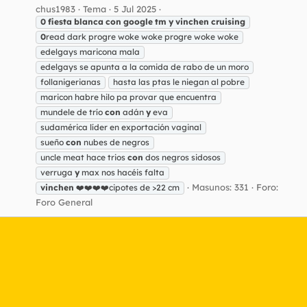
chus1983
Tema
5 Jul 2025
0
fiesta
blanca
con
google
tm
y
vinchen
cruising
0
read dark progre woke woke progre woke woke
edelgays maricona mala
edelgays se apunta a la comida de rabo de un moro
follanigerianas
hasta las ptas le niegan al pobre
maricon habre hilo pa provar que encuentra
mundele de trío
con
adán
y
eva
sudamérica líder en exportación vaginal
sueño
con
nubes de negros
uncle meat hace trios
con
dos negros sidosos
verruga
y
max nos hacéis falta
Masunos: 331
Foro:
vinchen
❤️❤️❤️❤️cipotes de >22 cm
Foro General