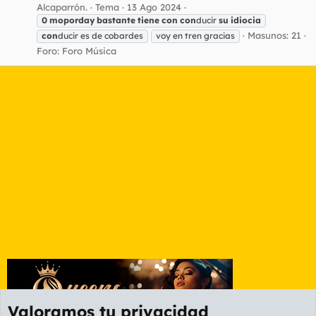
Alcaparrón.
Tema
13 Ago 2024
0
moporday
bastante
tiene
con
con
ducir
su
idiocia
Masunos: 21
con
ducir es de cobardes
voy en tren gracias
Foro:
Foro Música
Valoramos tu privacidad