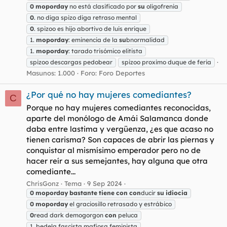
0
moporday
no está clasificado por
su
oligofrenia
0
. no diga spizo diga retraso mental
0
. spizoo es hijo abortivo de luis enrique
1.
moporday
: eminencia de la
su
bnormalidad
1.
moporday
: tarado trisómico elitista
spizoo descargas pedobear
spizoo proximo duque de feria
Masunos: 1.000
Foro:
Foro Deportes
¿Por qué no hay mujeres comediantes?
C
Porque no hay mujeres comediantes reconocidas,
aparte del monólogo de Amái Salamanca donde
daba entre lastima y vergüenza, ¿es que acaso no
tienen carisma? Son capaces de abrir las piernas y
conquistar al mismísimo emperador pero no de
hacer reír a sus semejantes, hay alguna que otra
comediante...
ChrisGonz
Tema
9 Sep 2024
0
moporday
bastante
tiene
con
con
ducir
su
idiocia
0
moporday
el graciosillo retrasado y estrábico
0
read dark demogorgon
con
peluca
1. bedela fascista mafiosa feminista