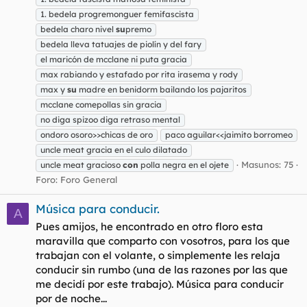
1. bedela progremonguer femifascista
bedela charo nivel
su
premo
bedela lleva tatuajes de piolín y del fary
el maricón de mcclane ni puta gracia
max rabiando y estafado por rita irasema y rody
max y
su
madre en benidorm bailando los pajaritos
mcclane comepollas sin gracia
no diga spizoo diga retraso mental
ondoro osoro>>chicas de oro
paco aguilar<<jaimito borromeo
uncle meat gracia en el culo dilatado
Masunos: 75
uncle meat gracioso
con
polla negra en el ojete
Foro:
Foro General
Música para conducir.
A
Pues amijos, he encontrado en otro floro esta
maravilla que comparto con vosotros, para los que
trabajan con el volante, o simplemente les relaja
conducir sin rumbo (una de las razones por las que
me decidí por este trabajo). Música para conducir
por de noche...