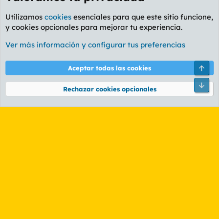
Utilizamos
cookies
esenciales para que este sitio funcione,
y cookies opcionales para mejorar tu experiencia.
Etiquetas
Ver más información y configurar tus preferencias
Cookies
PL OLDSTYLE AMARILLO
Cambiar fuente
Español (ES)
Arri
Aceptar todas las cookies
Contáctanos
Términos y reglas
Política de privacidad
Ayuda
R
Pie
S
Rechazar cookies opcionales
S
®
Community platform by XenForo
© 2010-2026 XenForo Ltd.