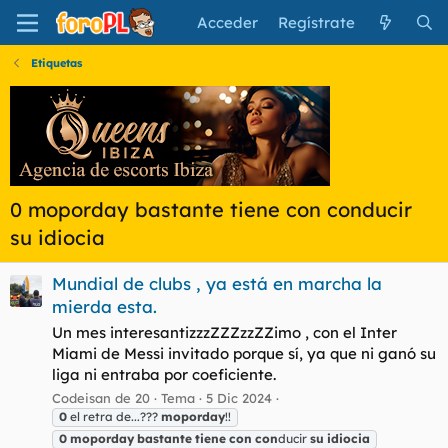
Acceder
Regístrate
Etiquetas
0 moporday bastante tiene con conducir
su idiocia
Mundial de clubs , ya está en marcha la
mierda esta.
Un mes interesantizzzZZZzzZZimo , con el Inter
Miami de Messi invitado porque sí, ya que ni ganó su
liga ni entraba por coeficiente.
Codeisan de 20
Tema
5 Dic 2024
0
el retra de...???
moporday
!!
0
moporday
bastante
tiene
con
con
ducir
su
idiocia