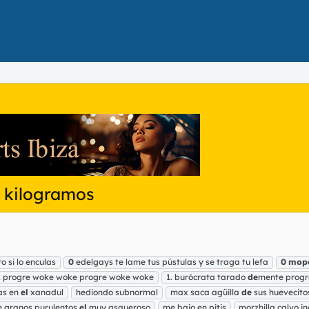
 kilogramos
o si lo enculas
0
edelgays te lame tus pústulas y se traga tu lefa
0
mop
k progre woke woke progre woke woke
1. burócrata tarado
de
mente prog
as en
el
xanadul
hediondo subnormal
max saca agüilla
de
sus huevecito
e granos purulentos
el
muy asqueroso
me bajo en pitis
morzhilla calvo i