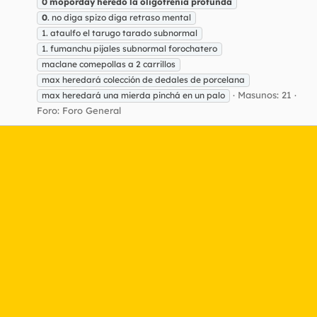
0
moporday
heredó
la
oligofrenia
profunda
0
. no diga spizo diga retraso mental
1. ataulfo el tarugo tarado subnormal
1. fumanchu pijales subnormal forochatero
maclane comepollas a 2 carrillos
max heredará colección de dedales de porcelana
Masunos: 21
max heredará una mierda pinchá en un palo
Foro:
Foro General