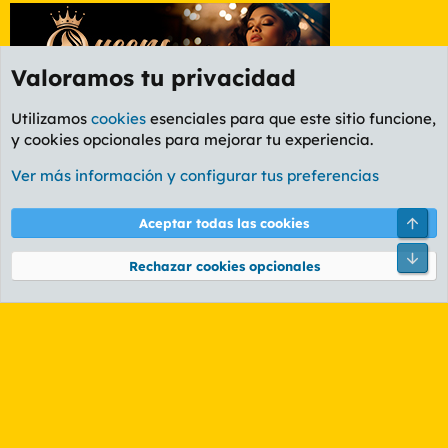
Valoramos tu privacidad
Utilizamos
cookies
esenciales para que este sitio funcione,
y cookies opcionales para mejorar tu experiencia.
Etiquetas
Ver más información y configurar tus preferencias
Cookies
PL OLDSTYLE AMARILLO
Cambiar fuente
Español (ES)
Arri
Aceptar todas las cookies
Contáctanos
Términos y reglas
Política de privacidad
Ayuda
R
Pie
S
Rechazar cookies opcionales
S
®
Community platform by XenForo
© 2010-2026 XenForo Ltd.