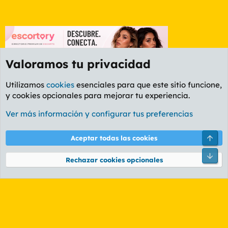
Valoramos tu privacidad
Utilizamos
cookies
esenciales para que este sitio funcione,
y cookies opcionales para mejorar tu experiencia.
Etiquetas
Ver más información y configurar tus preferencias
Cookies
PL OLDSTYLE AMARILLO
Cambiar fuente
Español (ES)
Arri
Aceptar todas las cookies
Contáctanos
Términos y reglas
Política de privacidad
Ayuda
R
Pie
S
Rechazar cookies opcionales
S
®
Community platform by XenForo
© 2010-2026 XenForo Ltd.