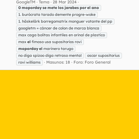
GoogleTM
Tema
28 Mar 2024
0
moporday
se
mete
los
jarabes
por
el
ano
1. burócrata tarado demente progre-woke
1. häskelärk borregomatrix monguer votante del pp
googletm = cáncer de colon de marca blanca
max caga bolitas infantiles en orinal de plastico
max
el
fimoso usa supositorios rovi
moporday
el
marinero tarugo
no diga spizoo diga retraso mental
oscar supositorius
Masunos: 18
Foro:
Foro General
rovi williams