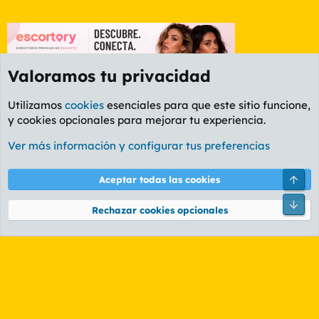
Valoramos tu privacidad
Utilizamos
cookies
esenciales para que este sitio funcione,
y cookies opcionales para mejorar tu experiencia.
Etiquetas
Ver más información y configurar tus preferencias
Cookies
PL OLDSTYLE AMARILLO
Cambiar fuente
Español (ES)
Arri
Aceptar todas las cookies
Contáctanos
Términos y reglas
Política de privacidad
Ayuda
R
Pie
S
Rechazar cookies opcionales
S
®
Community platform by XenForo
© 2010-2026 XenForo Ltd.