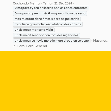
Cachondo Mental
Tema
21 Dic 2024
0
moporday
con policolitis por los rabos entrantes
0
moporday
un
imbécil
muy
orgulloso
de
serlo
max mierdan tiene fimosis pero no pelicotitis
max tiene gran bolsa escrotal con dos canicas
un
cle meat maricona vieja
un
cle meat soñando con fornidos nigerianos
Masunos:
un
cle meat su novio moro le mete droga en colacao
9
Foro:
Foro General