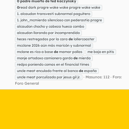
0
padre
muerto
de
ted
kaczynsky
0
read dark progre woke woke progre woke woke
1. alcaudon transvesti subnormal paguitero
1. john_mcmierda silencioso con pederastia progre
alcaudon chocho y cabeza hueca combo
alcaudon llorando por incomprendido
heces restregadas por la cara
de
lollercoaster
mcclane 2026 aún más maricón y subnormal
mclane es rico a base
de
mamar pollas
me bajo en pitis
monje ortodoxo camionero gordo
de
mierda
redpo poniendo comas en el financial times
uncle meat enculado frente al banco
de
españa
Masunos: 112
Foro:
uncle meat porculizado por jesus gil jr.
Foro General