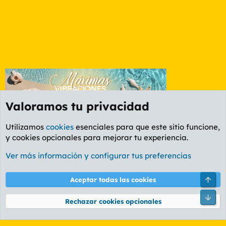
Valoramos tu privacidad
Utilizamos
cookies
esenciales para que este sitio funcione,
y cookies opcionales para mejorar tu experiencia.
Etiquetas
Ver más información y configurar tus preferencias
Cookies
PL OLDSTYLE AMARILLO
Cambiar fuente
Español (ES)
Arri
Aceptar todas las cookies
Contáctanos
Términos y reglas
Política de privacidad
Ayuda
R
Pie
S
Rechazar cookies opcionales
S
®
Community platform by XenForo
© 2010-2026 XenForo Ltd.