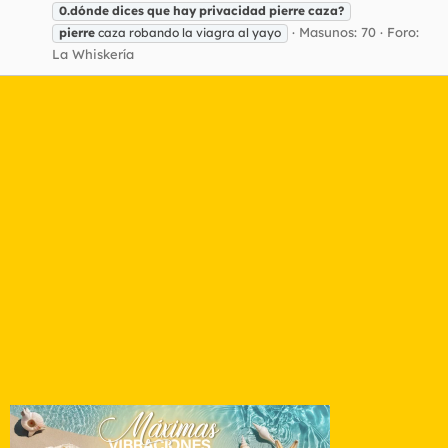
0.dónde
dices
que
hay
privacidad
pierre
caza?
Masunos: 70
Foro:
pierre
caza robando la viagra al yayo
La Whiskería