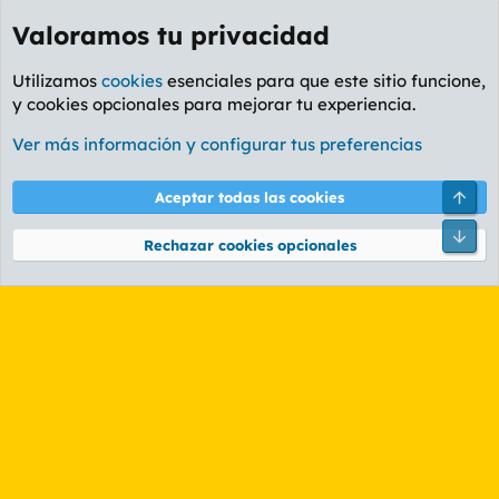
Valoramos tu privacidad
Utilizamos
cookies
esenciales para que este sitio funcione,
y cookies opcionales para mejorar tu experiencia.
Etiquetas
Ver más información y configurar tus preferencias
Cookies
PL OLDSTYLE AMARILLO
Cambiar fuente
Español (ES)
Arri
Aceptar todas las cookies
Contáctanos
Términos y reglas
Política de privacidad
Ayuda
R
Pie
S
Rechazar cookies opcionales
S
®
Community platform by XenForo
© 2010-2026 XenForo Ltd.