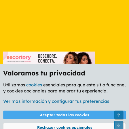
Valoramos tu privacidad
Utilizamos
cookies
esenciales para que este sitio funcione,
y cookies opcionales para mejorar tu experiencia.
Etiquetas
Ver más información y configurar tus preferencias
Cookies
PL OLDSTYLE AMARILLO
Cambiar fuente
Español (ES)
Arri
Aceptar todas las cookies
Contáctanos
Términos y reglas
Política de privacidad
Ayuda
R
Pie
S
Rechazar cookies opcionales