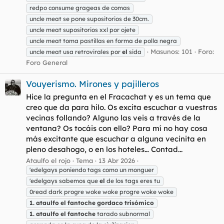
redpo consume grageas de comas
uncle meat se pone supositorios de 30cm.
uncle meat supositorios xxl por ojete
uncle meat toma pastillas en forma de polla negra
Masunos: 101
Foro:
uncle meat usa retrovirales por
el
sida
Foro General
Vouyerismo. Mirones y pajilleros
Hice la pregunta en el Fracachat y es un tema que
creo que da para hilo. Os excita escuchar a vuestras
vecinas follando? Alguno las veis a través de la
ventana? Os tocáis con ello? Para mí no hay cosa
más excitante que escuchar a alguna vecinita en
pleno desahogo, o en los hoteles… Contad...
Ataulfo el rojo
Tema
13 Abr 2026
'edelgays poniendo tags como un monguer
'edelgays sabemos que
el
de los tags eres tu
0read dark progre woke woke progre woke woke
1.
ataulfo
el
fantoche
gordaco
trisómico
1.
ataulfo
el
fantoche
tarado subnormal