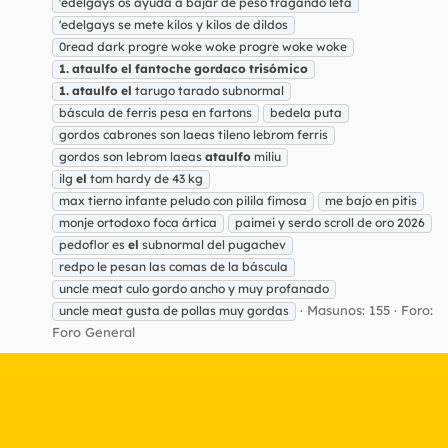
'edelgays os ayuda a bajar de peso tragando lefa
'edelgays se mete kilos y kilos de dildos
0read dark progre woke woke progre woke woke
1.
ataulfo
el
fantoche
gordaco
trisómico
1.
ataulfo
el
tarugo tarado subnormal
báscula de ferris pesa en fartons
bedela puta
gordos cabrones son laeas tileno lebrom ferris
gordos son lebrom laeas
ataulfo
miliu
ilg
el
tom hardy de 43 kg
max tierno infante peludo con pilila fimosa
me bajo en pitis
monje ortodoxo foca ártica
paimei y serdo scroll de oro 2026
pedoflor es
el
subnormal del pugachev
redpo le pesan las comas de la báscula
uncle meat culo gordo ancho y muy profanado
Masunos: 155
Foro:
uncle meat gusta de pollas muy gordas
Foro General