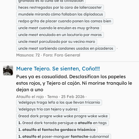
granada es la cuna de la civilizacion
heces restregadas por la cara de lollercoaster
mundele mirando cómo follaban los diplodocus
redpo grita de placer cuando ponen las comas bien
uncle meat cuando le enculan es muy gritona
uncle meat enculado en un locutorio por moros
uncle meat porculizado por su vecino moro
uncle meat sorbiendo condones usados en picaderos
Masunos: 72
Foro:
Foro General
Muere Tejero. Se sienten, Coño!!!!
Pues ya es casualidad. Desclasifican los papeles
estos rojos, y Tejero al cajón. Ni morirse tranquilo le
dejan a uno
Ataulfo el rojo
Tema
25 Feb 2026
'edelgays traga lefa a los que llevan tricornio
'edelgays trio con tejero y suárez
0read dark progre woke woke progre woke woke
1.
0read dark tarada persigue a
ataulfo
en tags
1.
ataulfo
el
fantoche
gordaco
trisómico
1.
ataulfo
el
poser-monguer
fantoche
-subnormal