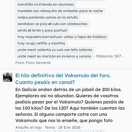
morzhilla invirtiendo en neuronas
mundele con rebequita de smilodón para la noche
redpo poniendo comas en la estufa
sandokan se pica
el
culo con calabacines
serdo
el
lerdo y poco puntual
troy mcpaleto borrachuzo: coñac y tapa de freidora
troy: orujo; netflix y mantita
uncle meat calienta su culo con lefa caliente
Masunos: 507
uncle meat es maricón en invierno y verano
Foro:
Foro General
El hilo definitivo del Vakamulo del foro.
Cuanto pesáis en canal?
En Galicia andan detrás de un jabalí de 200 kilos.
Ejemplares así no abundan. Quieres de vosotros
podíais pasar por el Vakamulo? Quienes pasáis de
los 100 kilos? De los 120? Aquí también cuentan las
señoras. Si alguno comparte catre con una
Vakamula que nos la enseñe, que ponga foto
Ataulfo el rojo
Tema
18 Ene 2026