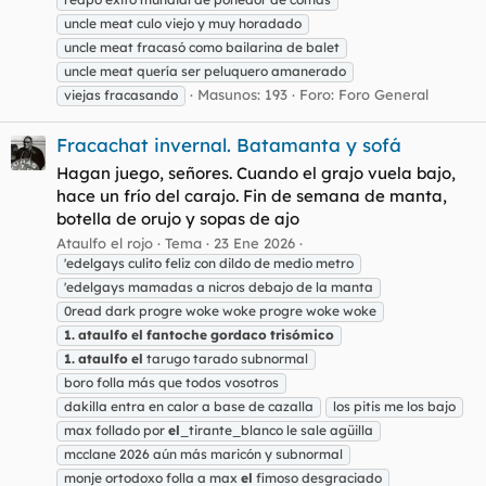
uncle meat culo viejo y muy horadado
uncle meat fracasó como bailarina de balet
uncle meat quería ser peluquero amanerado
Masunos: 193
Foro:
Foro General
viejas fracasando
Fracachat invernal. Batamanta y sofá
Hagan juego, señores. Cuando el grajo vuela bajo,
hace un frío del carajo. Fin de semana de manta,
botella de orujo y sopas de ajo
Ataulfo el rojo
Tema
23 Ene 2026
'edelgays culito feliz con dildo de medio metro
'edelgays mamadas a nicros debajo de la manta
0read dark progre woke woke progre woke woke
1.
ataulfo
el
fantoche
gordaco
trisómico
1.
ataulfo
el
tarugo tarado subnormal
boro folla más que todos vosotros
dakilla entra en calor a base de cazalla
los pitis me los bajo
max follado por
el
_tirante_blanco le sale agüilla
mcclane 2026 aún más maricón y subnormal
monje ortodoxo folla a max
el
fimoso desgraciado