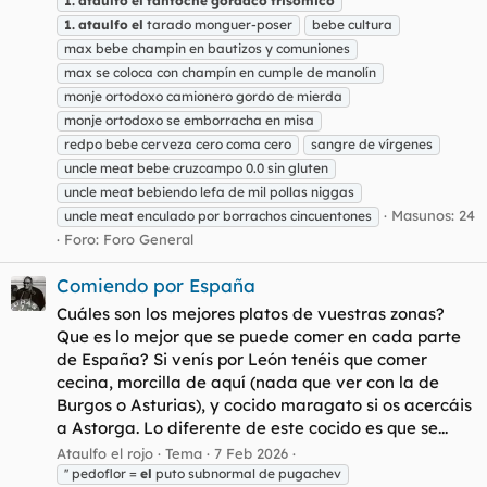
1.
ataulfo
el
fantoche
gordaco
trisómico
1.
ataulfo
el
tarado monguer-poser
bebe cultura
max bebe champin en bautizos y comuniones
max se coloca con champín en cumple de manolín
monje ortodoxo camionero gordo de mierda
monje ortodoxo se emborracha en misa
redpo bebe cerveza cero coma cero
sangre de vírgenes
uncle meat bebe cruzcampo 0.0 sin gluten
uncle meat bebiendo lefa de mil pollas niggas
Masunos: 24
uncle meat enculado por borrachos cincuentones
Foro:
Foro General
Comiendo por España
Cuáles son los mejores platos de vuestras zonas?
Que es lo mejor que se puede comer en cada parte
de España? Si venís por León tenéis que comer
cecina, morcilla de aquí (nada que ver con la de
Burgos o Asturias), y cocido maragato si os acercáis
a Astorga. Lo diferente de este cocido es que se...
Ataulfo el rojo
Tema
7 Feb 2026
'' pedoflor =
el
puto subnormal de pugachev