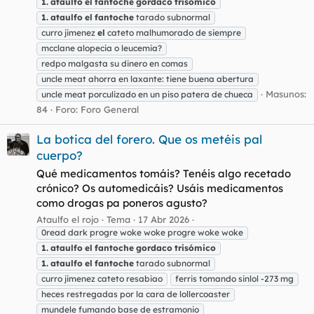
1.
ataulfo
el
fantoche
gordaco
trisómico
1.
ataulfo
el
fantoche
tarado subnormal
curro jimenez
el
cateto malhumorado de siempre
mcclane alopecia o leucemia?
redpo malgasta su dinero en comas
uncle meat ahorra en laxante: tiene buena abertura
Masunos:
uncle meat porculizado en un piso patera de chueca
84
Foro:
Foro General
La botica del forero. Que os metéis pal
cuerpo?
Qué medicamentos tomáis? Tenéis algo recetado
crónico? Os automedicáis? Usáis medicamentos
como drogas pa poneros agusto?
Ataulfo el rojo
Tema
17 Abr 2026
0read dark progre woke woke progre woke woke
1.
ataulfo
el
fantoche
gordaco
trisómico
1.
ataulfo
el
fantoche
tarado subnormal
curro jimenez cateto resabiao
ferris tomando sinlol -273 mg
heces restregadas por la cara de lollercoaster
mundele fumando base de estramonio