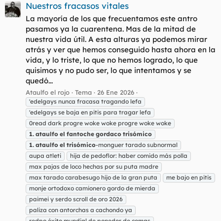
Nuestros fracasos vitales
La mayoría de los que frecuentamos este antro
pasamos ya la cuarentena. Mas de la mitad de
nuestra vida útil. A esta alturas ya podemos mirar
atrás y ver que hemos conseguido hasta ahora en la
vida, y lo triste, lo que no hemos logrado, lo que
quisimos y no pudo ser, lo que intentamos y se
quedó...
Ataulfo el rojo
Tema
26 Ene 2026
'edelgays nunca fracasa tragando lefa
'edelgays se baja en pitis para tragar lefa
0read dark progre woke woke progre woke woke
1.
ataulfo
el
fantoche
gordaco
trisómico
1.
ataulfo
el
trisómico
-monguer tarado subnormal
aupa atleti
hija de pedoflor: haber comido más polla
max pajas de loco hechas por su puta madre
max tarado carabesugo hijo de la gran puta
me bajo en pitis
monje ortodoxo camionero gordo de mierda
paimei y serdo scroll de oro 2026
paliza con antorchas a cachondo ya
redpo éxito mundial de ponedor de comas