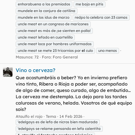
enhorabuena a los premiados
me bajo en pitis
mundele en la conjura de catilina
mundele en los idus de marzo
redpo lo celebra con 23 comas
uncle meat en un congreso de maricones
uncle meat es más de ¡se sienten en polla!
uncle meat lefado en cuartelillo
uncle meat loca por hombres uniformados
uncle meat se mete 23 tricornios por
el
culo
uno menos
Masunos: 72
Foro:
Foro General
Vino o cerveza?
Que acostumbráis a beber? Yo en invierno prefiero
vino tinto, Ribera o Rioja a poder ser, acompañado
de algo de comer, queso curado, algo de embutido…
La cerveza me destempla. La dejo para las tardes
calurosas de verano, helada. Vosotros de qué equipo
sois?
Ataulfo el rojo
Tema
14 Feb 2026
'edelgays es de lefa de nicros bien madurada
'edelgays se relame pensando en lefa calentita