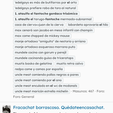
'edelgays es más de butifarras por
el
orto
'edelgays prefiere rabo de toro al natural
1.
ataulfo
el
fantoche
gordaco
trisómico
1.
ataulfo
el
tarugo-
fantoche
mermado-subnormal
coca de ciervo<<juan de la cierva
labordeta aprovaria
el
hilo
max cenará san jacobo en mesa infantil con champín
max come chopped de mickey mouse
monje ortodoxo "amiguito" de nestorio y arriano
monje ortodoxo asqueroso marrano puto
mundele cocina con garum y perejil
mundele cocinando guiso de triceratops
mustis basko de gelatina
mustis retra calvo
redpo come y comas por españa
uncle meat comiendo pollas negras a pares
uncle meat comiendo por
el
ano
uncle meat enculado en
el
wc de mcdonals
Masunos: 467
Foro:
uncle meat maricón estrella michelin
Foro General
Fracachat borrascoso. Quédateencasachat.