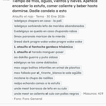
Tiempo de fríos, aguas, vientos y nieves. Apetece
encender la estufa, comer caliente y beber hasta
dormirse. Dadle candela a esto
Ataulfo el rojo
Tema
30 Ene 2026
'edelgays chapero en casa - la peli
'edelgays sorbiendo lefa de maridos abandonados
0.edelgays se queda en casa chupando rabos
0max paranoia maricon de la mierda
0read dark progre woke woke progre woke woke
1.
ataulfo
el
fantoche
gordaco
trisómico
1.
ataulfo
el
tarado monguer-poser
aa dakilla guarra y puta sidosa
edelgays se las come dobladas
max caga bolitas infantiles en orinal de plastico
max follado por
el
_tirante_blanco le sale agüilla
mcclane la chupa de rodillas
redpo echando comas a la estufa
uncle meat borrasca de lefa en su culo
Masunos: 419
uncle meat se calienta
el
culo con pollas negras
Foro:
Foro General