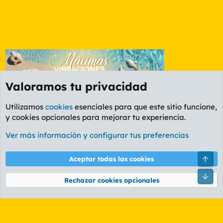
Valoramos tu privacidad
Utilizamos
cookies
esenciales para que este sitio funcione,
y cookies opcionales para mejorar tu experiencia.
Etiquetas
Ver más información y configurar tus preferencias
Cookies
PL OLDSTYLE AMARILLO
Cambiar fuente
Español (ES)
Arri
Aceptar todas las cookies
Contáctanos
Términos y reglas
Política de privacidad
Ayuda
R
Pie
S
Rechazar cookies opcionales
S
®
Community platform by XenForo
© 2010-2026 XenForo Ltd.