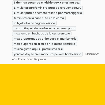
1
demian
sacando
el
vidrio
gay
x
enesima
vez
1
. mujer progrefeminista puta de torquemada2.0
1
. mujer puta de semete follada por moroniggerío
feminista en la calle puta en la cama
la hijalhaba no caga eclosiona
max anito peludo se ofrece como perra puta
max lomo embuchado de la cesta en culo
max preparando su anito para
el
mariconerío
max pulgares en
el
culo en la ducha sonrisilla
mucho gusta aquí
el
porculismo si si
Masunos:
yonoloestoy se cree marxista pero es hobbesiano
63
Foro:
Foro Rapiñas