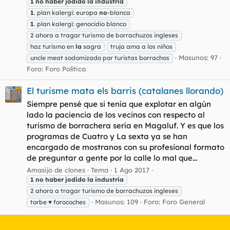
1
no
haber
jodido
la
industria
1
. plan kalergi: europa
no
-blanca
1
. plan kalergi: genocidio blanco
2 ahora a tragar turismo de borrachuzos ingleses
haz turismo en
la
sagra
truja ama a los niños
Masunos: 97
uncle meat sodomizado por turistas borrachos
Foro:
Foro Política
El turisme mata els barris (catalanes llorando)
Siempre pensé que si tenía que explotar en algún
lado la paciencia de los vecinos con respecto al
turismo de borrachera sería en Magaluf. Y es que los
programas de Cuatro y La sexta ya se han
encargado de mostranos con su profesional formato
de preguntar a gente por la calle lo mal que...
Amasijo de clones
Tema
1 Ago 2017
1
no
haber
jodido
la
industria
2 ahora a tragar turismo de borrachuzos ingleses
Masunos: 109
Foro:
Foro General
torbe ♥ forocoches