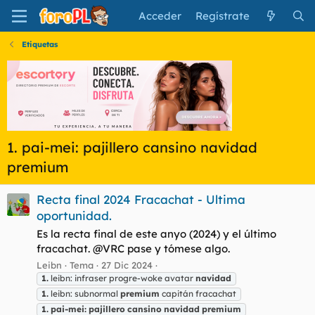
Acceder
Regístrate
Etiquetas
1. pai-mei: pajillero cansino navidad
premium
Recta final 2024 Fracachat - Ultima
oportunidad.
Es la recta final de este anyo (2024) y el último
fracachat. @VRC pase y tómese algo.
Leibn
Tema
27 Dic 2024
1.
leibn: infraser progre-woke avatar
navidad
1.
leibn: subnormal
premium
capitán fracachat
1.
pai-mei:
pajillero
cansino
navidad
premium