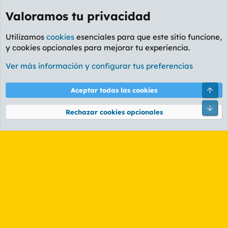
Valoramos tu privacidad
Utilizamos
cookies
esenciales para que este sitio funcione,
y cookies opcionales para mejorar tu experiencia.
Etiquetas
Ver más información y configurar tus preferencias
Cookies
PL OLDSTYLE AMARILLO
Cambiar fuente
Español (ES)
Arri
Aceptar todas las cookies
Contáctanos
Términos y reglas
Política de privacidad
Ayuda
R
Pie
S
Rechazar cookies opcionales
S
®
Community platform by XenForo
© 2010-2026 XenForo Ltd.