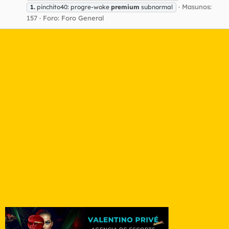
Masunos:
1.
pinchito40: progre-woke
premium
subnormal
157
Foro:
Foro General