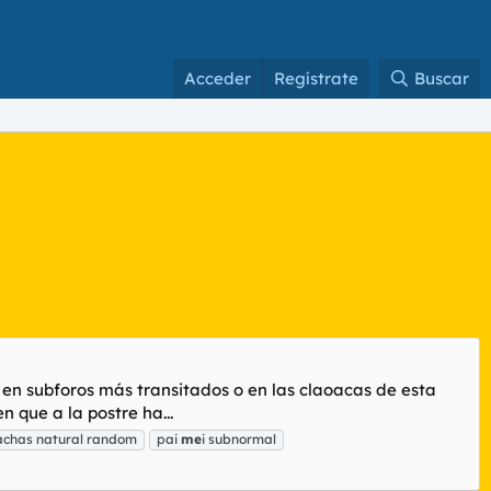
Acceder
Regístrate
Buscar
 en subforos más transitados o en las claoacas de esta
 que a la postre ha...
cachas natural random
pai
me
i subnormal