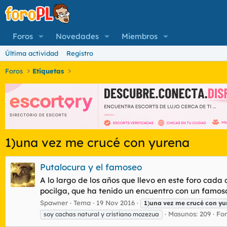
Foros
Novedades
Miembros
Última actividad
Registro
Foros
Etiquetas
1)una vez me crucé con yurena
Putalocura y el famoseo
A lo largo de los años que llevo en este foro cad
pocilga, que ha tenido un encuentro con un famoso
Spawner
Tema
19 Nov 2016
1
)
una
vez
me
crucé
con
yu
Masunos: 209
Fo
soy cachas natural y cristiano mozezua