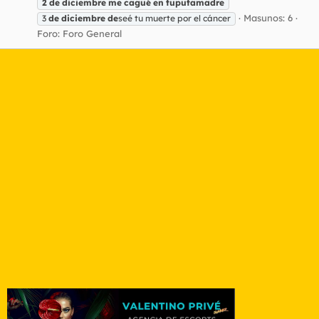
2
de
diciembre
me
cagué
en
tuputamadre
Masunos: 6
3
de
diciembre
de
seé tu muerte por el cáncer
Foro:
Foro General