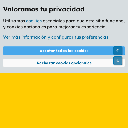
Valoramos tu privacidad
Utilizamos
cookies
esenciales para que este sitio funcione,
y cookies opcionales para mejorar tu experiencia.
Etiquetas
Ver más información y configurar tus preferencias
Cookies
PL OLDSTYLE AMARILLO
Cambiar fuente
Español (ES)
Arri
Aceptar todas las cookies
Contáctanos
Términos y reglas
Política de privacidad
Ayuda
R
Pie
S
Rechazar cookies opcionales
S
®
Community platform by XenForo
© 2010-2026 XenForo Ltd.