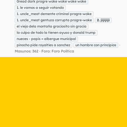
0read dark progre woke woke woke woke
1. le vamos a seguir votando
1. uncle_meat demente criminal progre-woke
1. uncle_meat gentuza corrupta progre-woke
2.
jijijiji
el viejo dela montaña graciosito sin gracia
la culpa de todo la tienen ayuso y donald trump
nueces - papis = albergue municipal
pinocho pide royalties a sanchez
un hombre con principios
Masunos: 362
Foro:
Foro Política