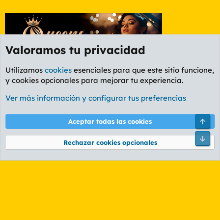
Valoramos tu privacidad
Utilizamos
cookies
esenciales para que este sitio funcione,
y cookies opcionales para mejorar tu experiencia.
Etiquetas
Ver más información y configurar tus preferencias
Cookies
PL OLDSTYLE AMARILLO
Cambiar fuente
Español (ES)
Arri
Aceptar todas las cookies
Contáctanos
Términos y reglas
Política de privacidad
Ayuda
R
Pie
S
Rechazar cookies opcionales
S
®
Community platform by XenForo
© 2010-2026 XenForo Ltd.