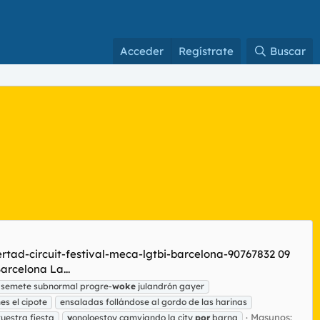
Acceder
Regístrate
Buscar
rtad-circuit-festival-meca-lgtbi-barcelona-90767832 09
arcelona La...
. semete subnormal progre-
woke
julandrón gayer
s el cipote
ensaladas follándose al gordo de las harinas
Masunos:
vuestra fiesta
y
onoloestoy camviando la city
por
barna