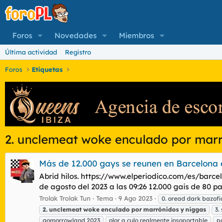
Foros
Novedades
Miembros
Última actividad
Registro
Foros
Etiquetas
2. unclemeat woke enculado por marr
Más de 12.000 gays se reunen en Barcelona 
Abrid hilos. https://www.elperiodico.com/es/barc
de agosto del 2023 a las 09:26 12.000 gais de 80 paí
Trolak Trolak Tun
Tema
9 Ago 2023
0. oread dark bazofi
2.
unclemeat
woke
enculado
por
marrónidos
y
niggas
3.
gomorrowland 2023
olor a culo realmente insoportable
p