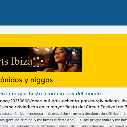
ónidos y niggas
en la mayor fiesta acuática gay del mundo
elona/20230808/doce-mil-gais-ochenta-paises-reivindican-libe
ses se reivindican en la mayor fiesta del Circuit Festival de B
a excreméntica incestuosa
0. oread dark ramera desdentada sifilítica
1
 soy gentuza criminal
y
me lames el fistro anal
4. soy progre
woke
y
me lame
arece una convención de faraones hijodepuths
popperheimer
y
a tenéis 