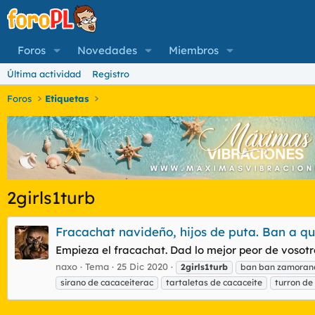
Foros
Novedades
Miembros
Última actividad
Registro
Foros
Etiquetas
2girls1turb
Fracachat navideño, hijos de puta. Ban a qu
Empieza el fracachat. Dad lo mejor peor de vosotr
naxo
Tema
25 Dic 2020
2girls1turb
ban ban zamoran
sirano de cacaceiterac
tartaletas de cacaceite
turron d