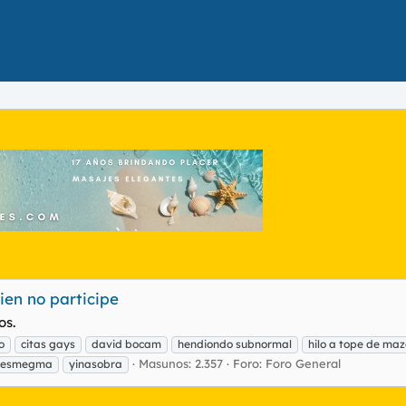
ien no participe
os.
o
citas gays
david bocam
hendiondo subnormal
hilo a tope de ma
Masunos: 2.357
Foro:
Foro General
e esmegma
yinasobra