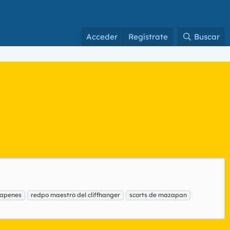
Acceder
Regístrate
Buscar
zapenes
redpo maestro del cliffhanger
scorts de mazapan