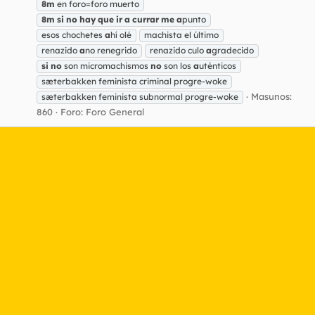
8m
en foro=foro muerto
8m
si
no
hay
que
ir
a
currar
me
a
punto
esos chochetes
a
hí olé
machista el último
renazido
a
no renegrido
renazido culo
a
gradecido
si
no
son micromachismos
no
son los
a
uténticos
sæterbakken feminista criminal progre-woke
Masunos:
sæterbakken feminista subnormal progre-woke
860
Foro:
Foro General