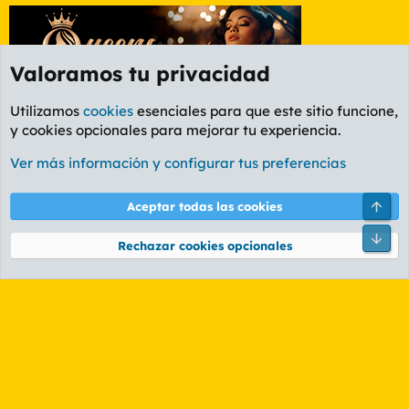
Valoramos tu privacidad
Utilizamos
cookies
esenciales para que este sitio funcione,
y cookies opcionales para mejorar tu experiencia.
Etiquetas
Ver más información y configurar tus preferencias
Cookies
PL OLDSTYLE AMARILLO
Cambiar fuente
Español (ES)
Arri
Aceptar todas las cookies
Contáctanos
Términos y reglas
Política de privacidad
Ayuda
R
Pie
S
Rechazar cookies opcionales
S
®
Community platform by XenForo
© 2010-2026 XenForo Ltd.