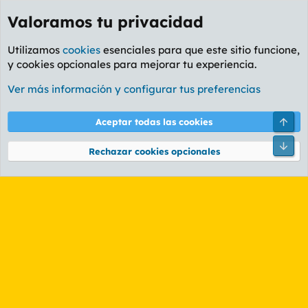
Valoramos tu privacidad
Utilizamos
cookies
esenciales para que este sitio funcione,
y cookies opcionales para mejorar tu experiencia.
Etiquetas
Ver más información y configurar tus preferencias
Cookies
PL OLDSTYLE AMARILLO
Cambiar fuente
Español (ES)
Arri
Aceptar todas las cookies
Contáctanos
Términos y reglas
Política de privacidad
Ayuda
R
Pie
S
Rechazar cookies opcionales
S
®
Community platform by XenForo
© 2010-2026 XenForo Ltd.