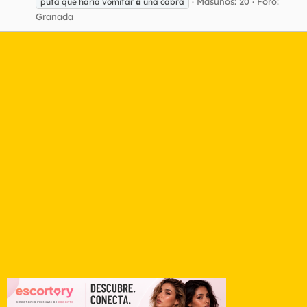
Masunos: 20
Foro:
puta que haría vomitar
a
una cabra
Granada