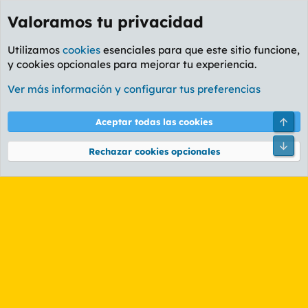
Valoramos tu privacidad
Utilizamos
cookies
esenciales para que este sitio funcione,
y cookies opcionales para mejorar tu experiencia.
Etiquetas
Ver más información y configurar tus preferencias
Cookies
PL OLDSTYLE AMARILLO
Cambiar fuente
Español (ES)
Arri
Aceptar todas las cookies
Contáctanos
Términos y reglas
Política de privacidad
Ayuda
R
Pie
S
Rechazar cookies opcionales
S
®
Community platform by XenForo
© 2010-2026 XenForo Ltd.