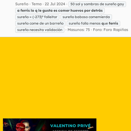
Sureño
Tema
22 Jul 2024
50 sol y sombras de sureño gay
a
ferris
lo
q
le
gusta
es
comer
huevos
por
detrás
sureño = (-273)º folleitor
sureño baboso comemierda
sureño come de un barreño
sureño folla menos
q
ue
ferris
Masunos: 75
Foro:
Foro Rapiñas
sureño necesita validación