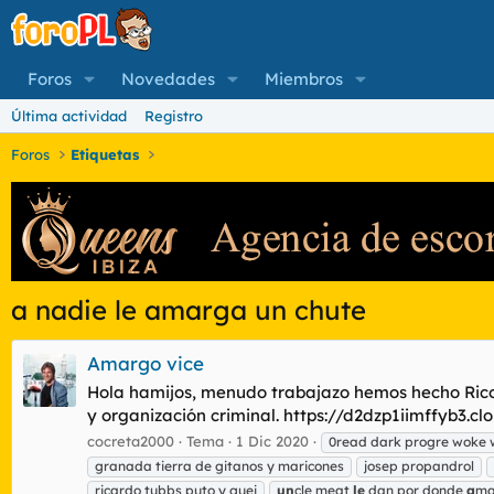
Foros
Novedades
Miembros
Última actividad
Registro
Foros
Etiquetas
a nadie le amarga un chute
Amargo vice
Hola hamijos, menudo trabajazo hemos hecho Rico y
y organización criminal. https://d2dzp1iimffyb3.
cocreta2000
Tema
1 Dic 2020
0read dark progre woke
granada tierra de gitanos y maricones
josep propandrol
ricardo tubbs puto y guei
un
cle meat
le
dan por donde
a
ma