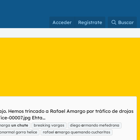
Acceder
Regístrate
Buscar
ajo. Hemos trincado a Rafael Amargo por tráfico de drojas
ce-00007.jpg Ehta...
marga
un
chute
breaking vargas
diego
a
rmando mefedrona
bnormal gorra helice
rafael
a
margo quemando cucharitas