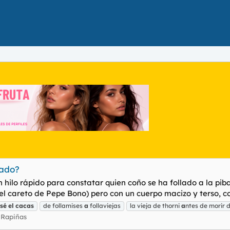
lado?
hilo rápido para constatar quien coño se ha follado a la pib
el careto de Pepe Bono) pero con un cuerpo macizo y terso, co
sé
el
cacas
de follamises
a
follaviejas
la vieja de thorni
a
ntes de morir 
 Rapiñas