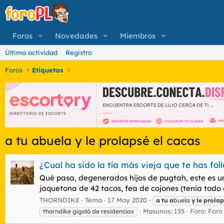
Foros
Novedades
Miembros
Última actividad
Registro
Foros
Etiquetas
a tu abuela y le prolapsé el cacas
¿Cual ha sido la tía más vieja que te has fol
Qué pasa, degenerados hijos de pugtah, este es un 
jaquetona de 42 tacos, fea de cojones (tenía todo 
THORNDIKE
Tema
17 May 2020
a
tu
a
buela
y
le
prolap
Masunos: 155
Foro:
Foro
thorndike gigoló de residencias