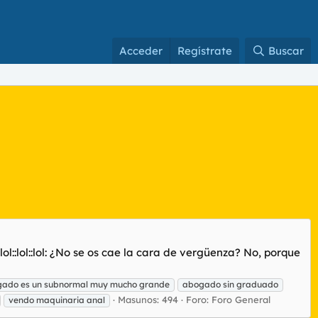
Acceder
Regístrate
Buscar
ol::lol::lol: ¿No se os cae la cara de vergüenza? No, porque
ado es un subnormal muy mucho grande
abogado sin graduado
Masunos: 494
Foro:
Foro General
vendo maquinaria anal