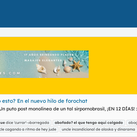
esto? En el nuevo hilo de forochat
 puto post monolínea de un tal sirpornobrasil, ¡EN 12 DÍAS! :l
que
dice 'currar'->borregada
abofado?
el
que
tengo
aqui
colgado
abog
cle cagando a ritmo de hey jude
uncle incondicional de alaska y dinarama