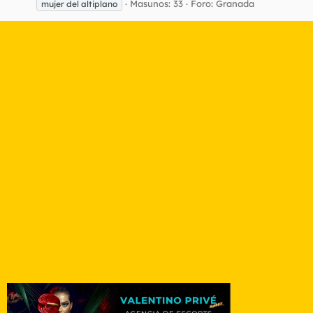
Masunos: 33
Foro:
Granada
mujer del altiplano