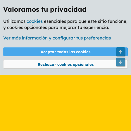
Valoramos tu privacidad
Utilizamos
cookies
esenciales para que este sitio funcione,
y cookies opcionales para mejorar tu experiencia.
Etiquetas
Ver más información y configurar tus preferencias
Cookies
PL OLDSTYLE AMARILLO
Cambiar fuente
Español (ES)
Arri
Aceptar todas las cookies
Contáctanos
Términos y reglas
Política de privacidad
Ayuda
R
Pie
S
Rechazar cookies opcionales
S
®
Community platform by XenForo
© 2010-2026 XenForo Ltd.