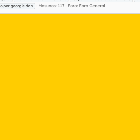
Masunos: 117
Foro:
Foro General
do por georgie dan