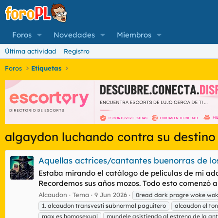
Foros
Novedades
Miembros
Última actividad
Registro
Foros
Etiquetas
algaydon luchando contra su destino
Aquellas actrices/cantantes buenorras de lo
Estaba mirando el catálogo de películas de mi ado
Recordemos sus años mozos. Todo esto comenzó al 
Alcaudon
Tema
9 Jun 2026
0read dark progre woke wo
1. alcaudon transvesti
su
bnormal paguitero
alcaudon el to
max es homosexual
mundele asistiendo al estreno de la an