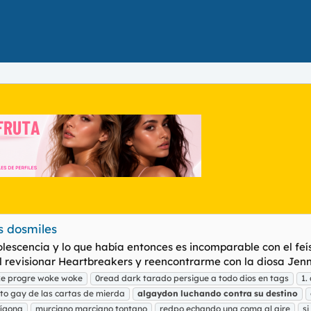
s dosmiles
lescencia y lo que había entonces es incomparable con el fe
revisionar Heartbreakers y reencontrarme con la diosa Jennif
ke progre woke woke
0read dark tarado persigue a todo dios en tags
1.
nto gay de las cartas de mierda
algaydon
luchando
contra
su
destino
tígona
murciano marciano tontano
redpo echando una coma al aire
s