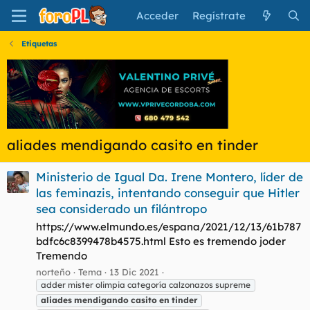
Acceder
Regístrate
Etiquetas
aliades mendigando casito en tinder
Ministerio de Igual Da. Irene Montero, líder de
las feminazis, intentando conseguir que Hitler
sea considerado un filántropo
https://www.elmundo.es/espana/2021/12/13/61b787
bdfc6c8399478b4575.html Esto es tremendo joder
Tremendo
norteño
Tema
13 Dic 2021
adder mister olimpia categoría calzonazos supreme
aliades
mendigando
casito
en
tinder