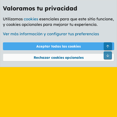
Valoramos tu privacidad
Utilizamos
cookies
esenciales para que este sitio funcione,
y cookies opcionales para mejorar tu experiencia.
Etiquetas
Ver más información y configurar tus preferencias
Cookies
PL OLDSTYLE AMARILLO
Cambiar fuente
Español (ES)
Arri
Aceptar todas las cookies
Contáctanos
Términos y reglas
Política de privacidad
Ayuda
R
Pie
S
Rechazar cookies opcionales
S
®
Community platform by XenForo
© 2010-2026 XenForo Ltd.