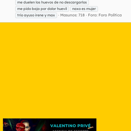
me duelen los huevos de no descargarlos
me pido baja por dolor huevil
naxo es mujer
Masunos: 718
Foro:
Foro Política
trío ayuso irene y max