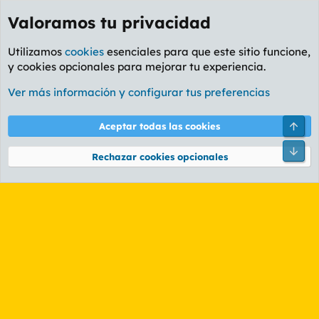
Valoramos tu privacidad
Utilizamos
cookies
esenciales para que este sitio funcione,
y cookies opcionales para mejorar tu experiencia.
Etiquetas
Ver más información y configurar tus preferencias
Cookies
PL OLDSTYLE AMARILLO
Cambiar fuente
Español (ES)
Arri
Aceptar todas las cookies
Contáctanos
Términos y reglas
Política de privacidad
Ayuda
R
Pie
S
Rechazar cookies opcionales
S
®
Community platform by XenForo
© 2010-2026 XenForo Ltd.