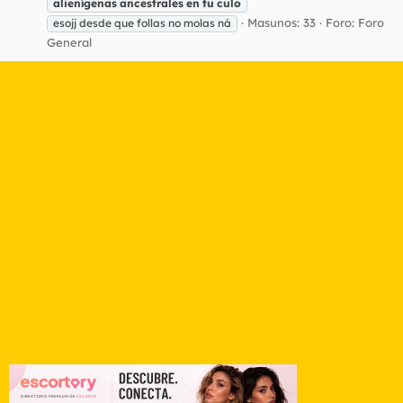
alienígenas
ancestrales
en
tu
culo
Masunos: 33
Foro:
Foro
esojj desde que follas no molas ná
General