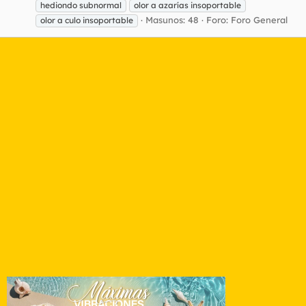
hediondo subnormal
olor a azarías insoportable
Masunos: 48
Foro:
Foro General
olor a culo insoportable