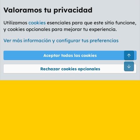
Valoramos tu privacidad
Utilizamos
cookies
esenciales para que este sitio funcione,
y cookies opcionales para mejorar tu experiencia.
Etiquetas
Ver más información y configurar tus preferencias
Cookies
PL OLDSTYLE AMARILLO
Cambiar fuente
Español (ES)
Arri
Aceptar todas las cookies
Contáctanos
Términos y reglas
Política de privacidad
Ayuda
R
Pie
S
Rechazar cookies opcionales
S
®
Community platform by XenForo
© 2010-2026 XenForo Ltd.