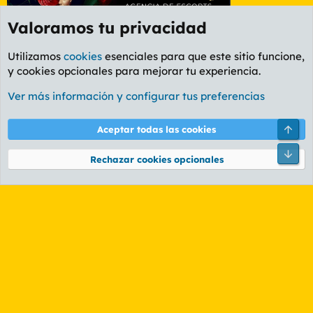
Valoramos tu privacidad
Utilizamos
cookies
esenciales para que este sitio funcione,
y cookies opcionales para mejorar tu experiencia.
Etiquetas
Ver más información y configurar tus preferencias
Cookies
PL OLDSTYLE AMARILLO
Cambiar fuente
Español (ES)
Arri
Aceptar todas las cookies
Contáctanos
Términos y reglas
Política de privacidad
Ayuda
R
Pie
S
Rechazar cookies opcionales
S
®
Community platform by XenForo
© 2010-2026 XenForo Ltd.