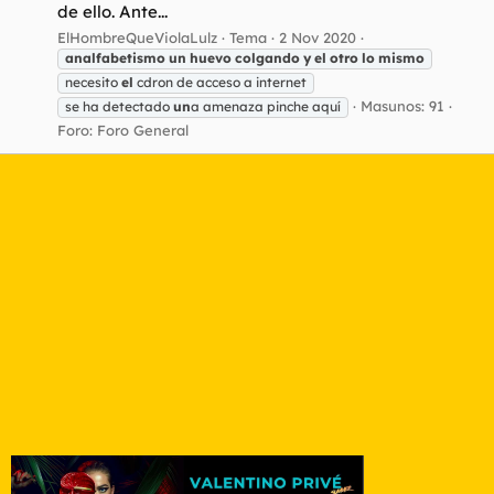
de ello. Ante...
ElHombreQueViolaLulz
Tema
2 Nov 2020
analfabetismo
un
huevo
colgando
y
el
otro
lo
mismo
necesito
el
cdron de acceso a internet
Masunos: 91
se ha detectado
un
a amenaza pinche aquí
Foro:
Foro General