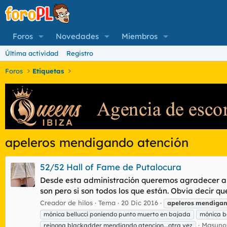
Foros
Novedades
Miembros
Última actividad
Registro
Foros
Etiquetas
apeleros mendigando atención
52/52 Hall of Fame de Putalocura
Desde esta administración queremos agradecer a to
son pero si son todos los que están. Obvia decir q
Creador de hilos
Tema
20 Dic 2016
apeleros
mendiga
mónica bellucci poniendo punto muerto en bajada
mónica b
Masunos
reinona blackadder mendigndo atencion...otra vez