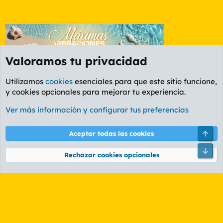
Valoramos tu privacidad
Utilizamos
cookies
esenciales para que este sitio funcione,
y cookies opcionales para mejorar tu experiencia.
Etiquetas
Ver más información y configurar tus preferencias
Cookies
PL OLDSTYLE AMARILLO
Cambiar fuente
Español (ES)
Arri
Aceptar todas las cookies
Contáctanos
Términos y reglas
Política de privacidad
Ayuda
R
Pie
S
Rechazar cookies opcionales
S
®
Community platform by XenForo
© 2010-2026 XenForo Ltd.