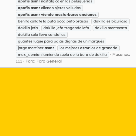
apofis
asmr
nostálgico en las peluquerías
apofis
asmr
oliendo ojetes velludos
apofis
asmr
viendo
masturbarse
ancianos
benito cállate la puta boca puto brasas
dakilla es bicuriosa
dakilla jefa
dakilla jefa tragando lefa
dakilla mentecata
dakilla solo lleva sandalias
guantes luque para pajas dignas de un marqués
jorge martínez
asmr
los mejores
asmr
los de granada
Masunos:
max_demian lamiendo suela de la bota de dakilla
111
Foro:
Foro General