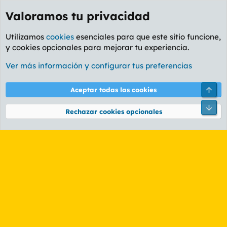
Valoramos tu privacidad
Utilizamos
cookies
esenciales para que este sitio funcione,
y cookies opcionales para mejorar tu experiencia.
Etiquetas
Ver más información y configurar tus preferencias
Cookies
PL OLDSTYLE AMARILLO
Cambiar fuente
Español (ES)
Arri
Aceptar todas las cookies
Contáctanos
Términos y reglas
Política de privacidad
Ayuda
R
Pie
S
Rechazar cookies opcionales
S
®
Community platform by XenForo
© 2010-2026 XenForo Ltd.