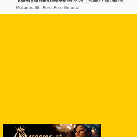
apofis
y
su
tema
favorito:
ser calvo
mundele bakalaero
Masunos: 38
Foro:
Foro General