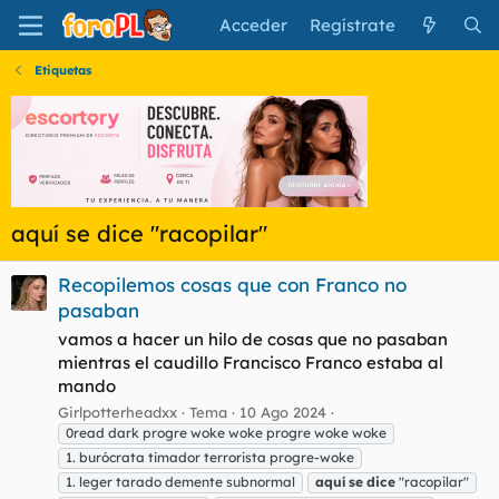
Acceder
Regístrate
Etiquetas
aquí se dice "racopilar"
Recopilemos cosas que con Franco no
pasaban
vamos a hacer un hilo de cosas que no pasaban
mientras el caudillo Francisco Franco estaba al
mando
Girlpotterheadxx
Tema
10 Ago 2024
0read dark progre woke woke progre woke woke
1. burócrata timador terrorista progre-woke
1. leger tarado demente subnormal
aquí
se
dice
"racopilar"