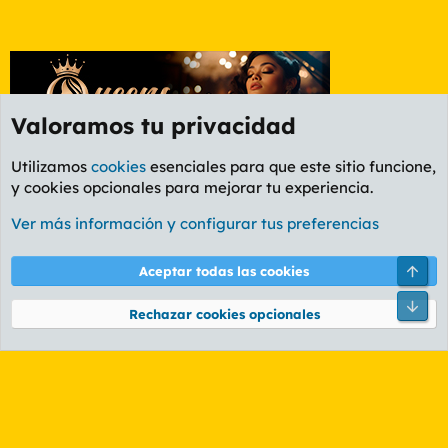
Valoramos tu privacidad
Utilizamos
cookies
esenciales para que este sitio funcione,
y cookies opcionales para mejorar tu experiencia.
Etiquetas
Ver más información y configurar tus preferencias
Cookies
PL OLDSTYLE AMARILLO
Cambiar fuente
Español (ES)
Arri
Aceptar todas las cookies
Contáctanos
Términos y reglas
Política de privacidad
Ayuda
R
Pie
S
Rechazar cookies opcionales
S
®
Community platform by XenForo
© 2010-2026 XenForo Ltd.