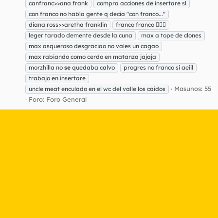
canfranc>>ana frank
compra acciones de insertare sl
con franco no había gente q decía "con franco..."
diana ross>>aretha franklin
franco franco 🙋🏻‍♂️
leger tarado demente desde la cuna
max a tope de clones
max asqueroso desgraciao no vales un cagao
max rabiando como cerdo en matanza jajaja
morzhilla no
se
quedaba calvo
progres no franco si aeiil
trabajo en insertare
Masunos: 55
uncle meat enculado en el wc del valle los caidos
Foro:
Foro General