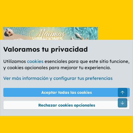
Valoramos tu privacidad
Utilizamos
cookies
esenciales para que este sitio funcione,
y cookies opcionales para mejorar tu experiencia.
Etiquetas
Ver más información y configurar tus preferencias
Cookies
PL OLDSTYLE AMARILLO
Cambiar fuente
Español (ES)
Arri
Aceptar todas las cookies
Contáctanos
Términos y reglas
Política de privacidad
Ayuda
R
Pie
S
Rechazar cookies opcionales
S
®
Community platform by XenForo
© 2010-2026 XenForo Ltd.