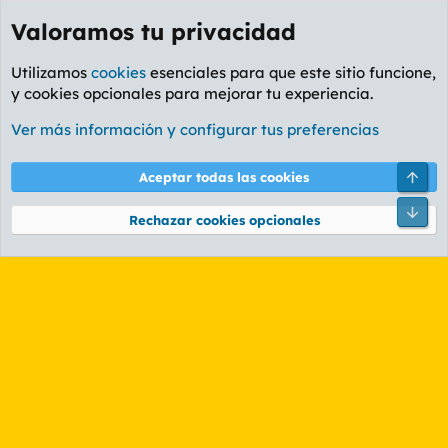
Valoramos tu privacidad
Utilizamos
cookies
esenciales para que este sitio funcione,
y cookies opcionales para mejorar tu experiencia.
Etiquetas
Ver más información y configurar tus preferencias
Cookies
PL OLDSTYLE AMARILLO
Cambiar fuente
Español (ES)
Arri
Aceptar todas las cookies
Contáctanos
Términos y reglas
Política de privacidad
Ayuda
R
Pie
S
Rechazar cookies opcionales
S
®
Community platform by XenForo
© 2010-2026 XenForo Ltd.