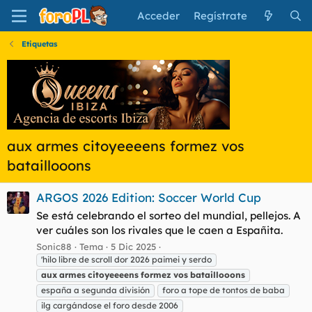
Acceder
Regístrate
Etiquetas
aux armes citoyeeeens formez vos
bataillooons
ARGOS 2026 Edition: Soccer World Cup
Se está celebrando el sorteo del mundial, pellejos. A
ver cuáles son los rivales que le caen a Españita.
Sonic88
Tema
5 Dic 2025
'hilo libre de scroll dor 2026 paimei y serdo
aux
armes
citoyeeeens
formez
vos
bataillooons
españa a segunda división
foro a tope de tontos de baba
ilg cargándose el foro desde 2006