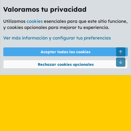
Valoramos tu privacidad
Utilizamos
cookies
esenciales para que este sitio funcione,
y cookies opcionales para mejorar tu experiencia.
Etiquetas
Ver más información y configurar tus preferencias
Cookies
PL OLDSTYLE AMARILLO
Cambiar fuente
Español (ES)
Arri
Aceptar todas las cookies
Contáctanos
Términos y reglas
Política de privacidad
Ayuda
R
Pie
S
Rechazar cookies opcionales
S
®
Community platform by XenForo
© 2010-2026 XenForo Ltd.