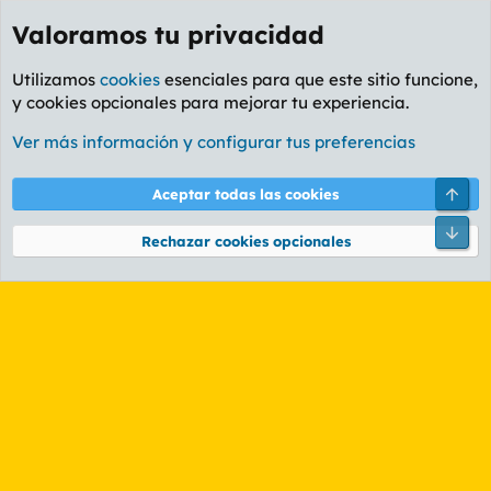
Valoramos tu privacidad
Utilizamos
cookies
esenciales para que este sitio funcione,
y cookies opcionales para mejorar tu experiencia.
Etiquetas
Ver más información y configurar tus preferencias
Cookies
PL OLDSTYLE AMARILLO
Cambiar fuente
Español (ES)
Arri
Aceptar todas las cookies
Contáctanos
Términos y reglas
Política de privacidad
Ayuda
R
Pie
S
Rechazar cookies opcionales
S
®
Community platform by XenForo
© 2010-2026 XenForo Ltd.