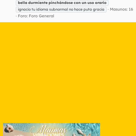
bella
durmiente
pinchándose
con
un
uso
orario
Masunos: 16
ignacio tu idioma subnormal no hace puta gracia
Foro:
Foro General