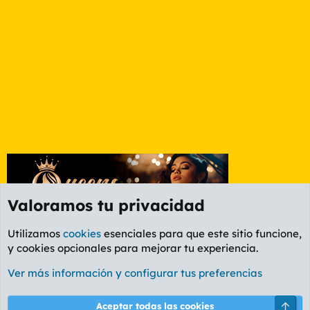
Valoramos tu privacidad
Utilizamos
cookies
esenciales para que este sitio funcione,
y cookies opcionales para mejorar tu experiencia.
Etiquetas
Ver más información y configurar tus preferencias
Cookies
PL OLDSTYLE AMARILLO
Cambiar fuente
Español (ES)
Arri
Aceptar todas las cookies