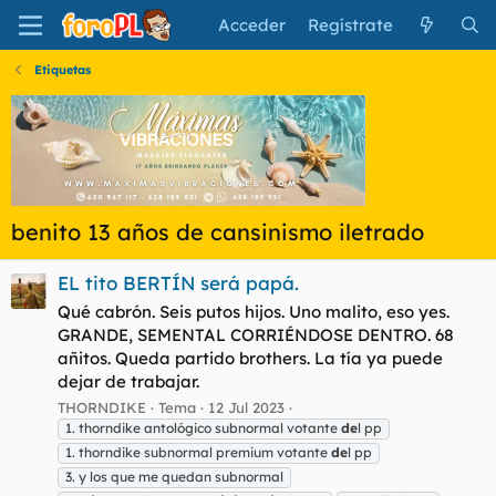
Acceder
Regístrate
Etiquetas
benito 13 años de cansinismo iletrado
EL tito BERTÍN será papá.
Qué cabrón. Seis putos hijos. Uno malito, eso yes.
GRANDE, SEMENTAL CORRIÉNDOSE DENTRO. 68
añitos. Queda partido brothers. La tía ya puede
dejar de trabajar.
THORNDIKE
Tema
12 Jul 2023
1. thorndike antológico subnormal votante
de
l pp
1. thorndike subnormal premium votante
de
l pp
3. y los que me quedan subnormal