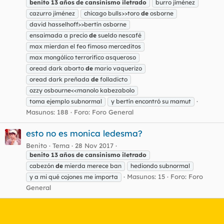
benito
13
años
de
cansinismo
iletrado
burro jiménez
cazurro jiménez
chicago bulls>>toro
de
osborne
david hasselhoff>>bertín osborne
ensaimada a precio
de
sueldo nescafé
max mierdan el feo fimoso merceditos
max mongólico terrorífico asqueroso
oread dark aborto
de
mario vaquerizo
oread dark preñada
de
folladicto
ozzy osbourne<<manolo kabezabolo
toma ejemplo subnormal
y bertín encontró su mamut
Masunos: 188
Foro:
Foro General
esto no es monica ledesma?
Benito
Tema
28 Nov 2017
benito
13
años
de
cansinismo
iletrado
cabezón
de
mierda merece ban
hediondo subnormal
Masunos: 15
Foro:
Foro
y a mi qué cojones me importa
General