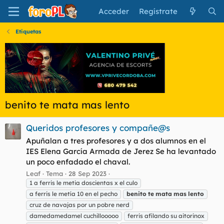
Acceder
Regístrate
Etiquetas
benito te mata mas lento
Queridos profesores y compañe@s
Apuñalan a tres profesores y a dos alumnos en el
IES Elena García Armada de Jerez Se ha levantado
un poco enfadado el chaval.
Leaf
Tema
28 Sep 2023
1 a ferris le metia doscientas x el culo
a ferris le metía 10 en el pecho
benito
te
mata
mas
lento
cruz de navajas por un pobre nerd
damedamedamel cuchillooooo
ferris afilando su aitorinox