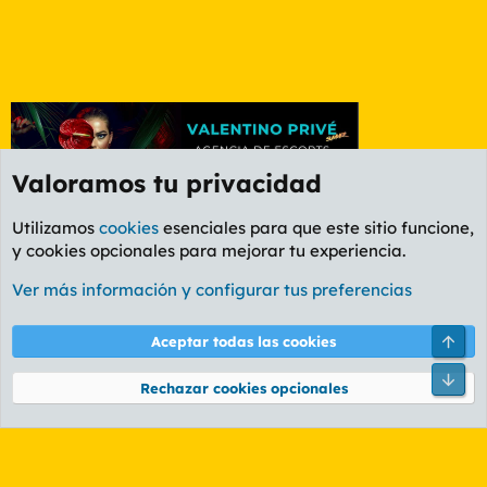
Valoramos tu privacidad
Utilizamos
cookies
esenciales para que este sitio funcione,
y cookies opcionales para mejorar tu experiencia.
Etiquetas
Ver más información y configurar tus preferencias
Cookies
PL OLDSTYLE AMARILLO
Cambiar fuente
Español (ES)
Arri
Aceptar todas las cookies
Contáctanos
Términos y reglas
Política de privacidad
Ayuda
R
Pie
S
Rechazar cookies opcionales
S
®
Community platform by XenForo
© 2010-2026 XenForo Ltd.