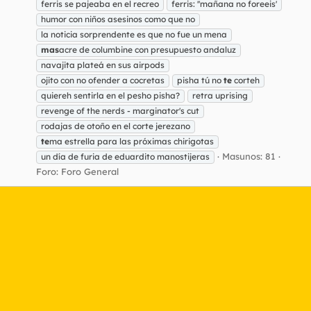
ferris se pajeaba en el recreo
ferris: ''mañana no foreeis'
humor con niños asesinos como que no
la noticia sorprendente es que no fue un mena
mas
acre de columbine con presupuesto andaluz
navajita plateá en sus airpods
ojito con no ofender a cocretas
pisha tú no
te
corteh
quiereh sentirla en el pesho pisha?
retra uprising
revenge of the nerds - marginator's cut
rodajas de otoño en el corte jerezano
te
ma estrella para las próximas chirigotas
Masunos: 81
un día de furia de eduardito manostijeras
Foro:
Foro General