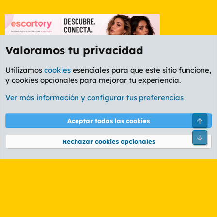
Valoramos tu privacidad
Utilizamos
cookies
esenciales para que este sitio funcione,
y cookies opcionales para mejorar tu experiencia.
Etiquetas
Ver más información y configurar tus preferencias
Cookies
PL OLDSTYLE AMARILLO
Cambiar fuente
Español (ES)
Arri
Aceptar todas las cookies
Contáctanos
Términos y reglas
Política de privacidad
Ayuda
R
Pie
S
Rechazar cookies opcionales
S
®
Community platform by XenForo
© 2010-2026 XenForo Ltd.