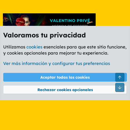
Valoramos tu privacidad
Utilizamos
cookies
esenciales para que este sitio funcione,
y cookies opcionales para mejorar tu experiencia.
Etiquetas
Ver más información y configurar tus preferencias
Cookies
PL OLDSTYLE AMARILLO
Cambiar fuente
Español (ES)
Arri
Aceptar todas las cookies
Contáctanos
Términos y reglas
Política de privacidad
Ayuda
R
Pie
S
Rechazar cookies opcionales
S
®
Community platform by XenForo
© 2010-2026 XenForo Ltd.