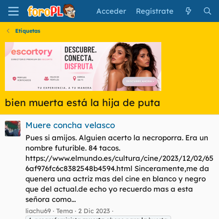
Acceder
Regístrate
Etiquetas
bien muerta está la hija de puta
Muere concha velasco
Pues si amijos. Alguien acerto la necroporra. Era un
nombre futurible. 84 tacos.
https://www.elmundo.es/cultura/cine/2023/12/02/65
6af976fc6c8382548b4594.html Sinceramente,me da
quenera una actriz mas del cine en blanco y negro
que del actual.de echo yo recuerdo mas a esta
señora como...
liachu69
Tema
2 Dic 2023