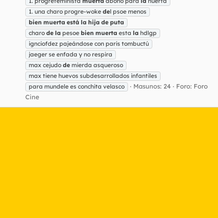
1. progrefeminista
muerta
abono para
la
huerta
1. una charo progre-woke
de
l psoe menos
bien
muerta
está
la
hija
de
puta
charo
de
la
pesoe
bien
muerta
esta
la
hdlgp
ignciofdez pajeándose con paris tombuctú
jaeger se enfada y no respira
max cejudo
de
mierda asqueroso
max tiene huevos subdesarrollados infantiles
Masunos: 24
Foro:
Foro
para mundele es conchita velasco
Cine