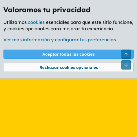
Valoramos tu privacidad
Utilizamos
cookies
esenciales para que este sitio funcione,
y cookies opcionales para mejorar tu experiencia.
Etiquetas
Ver más información y configurar tus preferencias
Cookies
PL OLDSTYLE AMARILLO
Cambiar fuente
Español (ES)
Arri
Aceptar todas las cookies
Contáctanos
Términos y reglas
Política de privacidad
Ayuda
R
Pie
S
Rechazar cookies opcionales
S
®
Community platform by XenForo
© 2010-2026 XenForo Ltd.