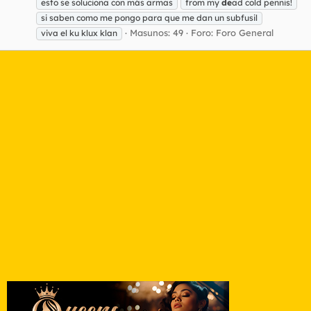
esto se soluciona con más armas
from my
de
ad cold pennis!
si saben como me pongo para que me dan un subfusil
Masunos: 49
Foro:
Foro General
viva el ku klux klan