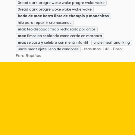
0read dark progre woke woke progre woke woke
0read dark progre woke woke woke woke
boda
de
max
barra
libre
de
champín
y
monchitos
hilo para repartir cromosomas
max
feo discapacitado rechazado por orcos
max
fimosian rabiando como cerdo en matanza
max
se casa
y
celebra con menú infantil
uncle meat anal king
Masunos: 148
Foro:
uncle meat ojete lleno
de
condones
Foro Rapiñas