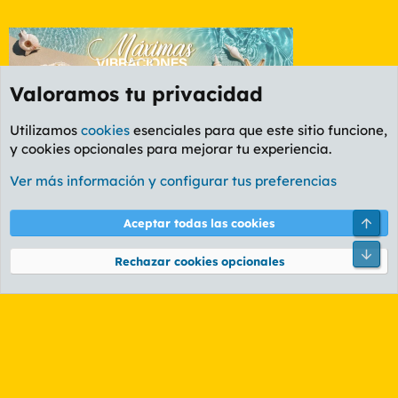
Valoramos tu privacidad
Utilizamos
cookies
esenciales para que este sitio funcione,
y cookies opcionales para mejorar tu experiencia.
Etiquetas
Ver más información y configurar tus preferencias
Cookies
PL OLDSTYLE AMARILLO
Cambiar fuente
Español (ES)
Arri
Aceptar todas las cookies
Contáctanos
Términos y reglas
Política de privacidad
Ayuda
R
Pie
S
Rechazar cookies opcionales
S
®
Community platform by XenForo
© 2010-2026 XenForo Ltd.