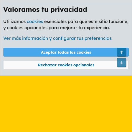
Valoramos tu privacidad
Utilizamos
cookies
esenciales para que este sitio funcione,
y cookies opcionales para mejorar tu experiencia.
Etiquetas
Ver más información y configurar tus preferencias
Cookies
PL OLDSTYLE AMARILLO
Cambiar fuente
Español (ES)
Arri
Aceptar todas las cookies
Contáctanos
Términos y reglas
Política de privacidad
Ayuda
R
Pie
S
Rechazar cookies opcionales
S
®
Community platform by XenForo
© 2010-2026 XenForo Ltd.