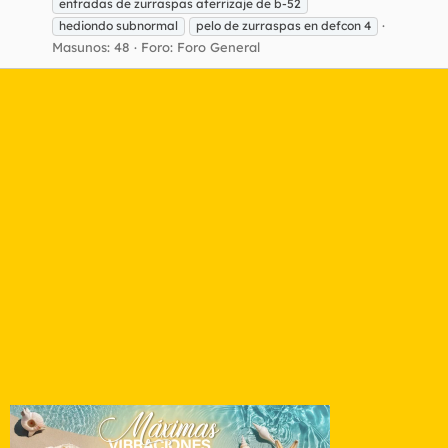
entradas de zurraspas aterrizaje de b-52
hediondo subnormal
pelo de zurraspas en defcon 4
Masunos: 48
Foro:
Foro General