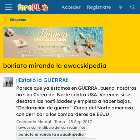
Acceder
Regístrate
Etiquetas
boniato mirando la awacskipedia
¡¡Estalló la GUERRA!!
Parece que ya estamos en GUERRA...bueno, nosotros
no sino Corea del Norte contra USA. Veremos si se
desatan las hostilidades y empieza a haber bajas.
"Declaración de guerra": Corea del Norte amenaza
con derribar a los bombarderos de EEUU
Cachondo Mental
Tema
25 Sep 2017
awacs con el dibujo del correcaminos
boniato
mirando
la
awacskipedia