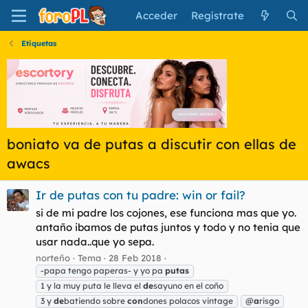
Acceder
Regístrate
Etiquetas
boniato va de putas a discutir con ellas de
awacs
Ir de putas con tu padre: win or fail?
si de mi padre los cojones, ese funciona mas que yo.
antaño ibamos de putas juntos y todo y no tenia que
usar nada..que yo sepa.
norteño
Tema
28 Feb 2018
-papa tengo paperas- y yo pa
putas
1 y la muy puta le lleva el
de
sayuno en el coño
3 y
de
batiendo sobre
con
dones polacos vintage
@
a
risgo