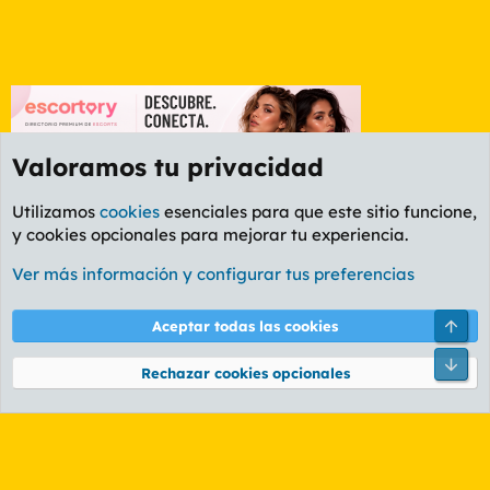
Valoramos tu privacidad
Utilizamos
cookies
esenciales para que este sitio funcione,
y cookies opcionales para mejorar tu experiencia.
Etiquetas
Ver más información y configurar tus preferencias
Cookies
PL OLDSTYLE AMARILLO
Cambiar fuente
Español (ES)
Arri
Aceptar todas las cookies
Contáctanos
Términos y reglas
Política de privacidad
Ayuda
R
Pie
S
Rechazar cookies opcionales
S
®
Community platform by XenForo
© 2010-2026 XenForo Ltd.