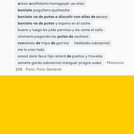
a
rkan
a
nalfabeto homogayer ue-otan
boniato
paguitero quoteador
boniato
va
de
putas
a
discutir
con
ellas
de
a
wacs
boniato
va
de
putas
y espera en el coche
bueno y luego les pide permiso y les come el coño
cimmerio pagando las
putas
de
cachono
con
dones
de
tripa
de
gorrino
hediondo subnormal
me lo creo todo
oread dark lleva hijo retard
de
pootas y travelos
Masunos:
semete gordo subnormal monguer progre-woke
208
Foro:
Foro General