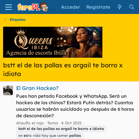
Acceder
Regístrate
Etiquetas
bstt el de las pollas es argail te borro x
idiota
El Gran Hackeo?
Pues han petado Facebook y WhatsApp. Será un
hackeo de los chinos? Estará Putin detrás? Cuantos
usuarios se habrán suicidado ya después de 6 horas
de desconexión?
Ataulfo el rojo
Tema
4 Oct 2021
bstt
el
de
las
pollas
es
argail
te
borro
x
idiota
en
es
ta vida hay que comer
pollas