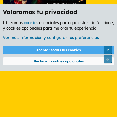
Valoramos tu privacidad
Utilizamos
cookies
esenciales para que este sitio funcione,
y cookies opcionales para mejorar tu experiencia.
Etiquetas
Ver más información y configurar tus preferencias
Cookies
PL OLDSTYLE AMARILLO
Cambiar fuente
Español (ES)
Arri
Aceptar todas las cookies
Contáctanos
Términos y reglas
Política de privacidad
Ayuda
R
Pie
S
Rechazar cookies opcionales
S
®
Community platform by XenForo
© 2010-2026 XenForo Ltd.