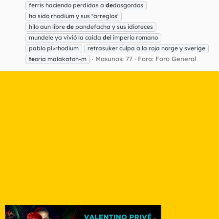
ferris haciendo perdidas a
de
dosgordos
ha sido rhodium y sus ''arreglos'
hilo aun libre
de
pandefacha y sus idioteces
mundele ya vivió la caida
de
l imperio romano
pablo pl>rhodium
retrasuker culpa a la roja norge y sverige
Masunos: 77
Foro:
Foro General
te
oria malakaton-m