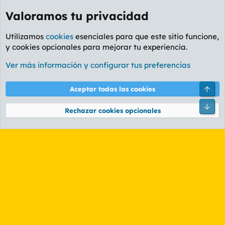
Valoramos tu privacidad
Utilizamos
cookies
esenciales para que este sitio funcione,
y cookies opcionales para mejorar tu experiencia.
Etiquetas
Ver más información y configurar tus preferencias
Cookies
PL OLDSTYLE AMARILLO
Cambiar fuente
Español (ES)
Arri
Aceptar todas las cookies
Contáctanos
Términos y reglas
Política de privacidad
Ayuda
R
Pie
S
Rechazar cookies opcionales
S
®
Community platform by XenForo
© 2010-2026 XenForo Ltd.