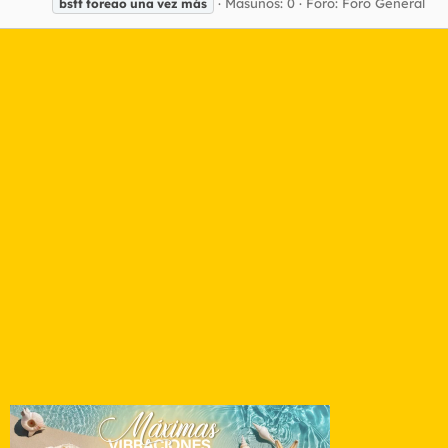
Masunos: 0
Foro:
Foro General
bstt
toreao
una
vez
más