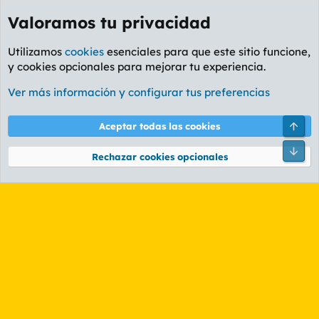
Valoramos tu privacidad
Utilizamos
cookies
esenciales para que este sitio funcione,
y cookies opcionales para mejorar tu experiencia.
Etiquetas
Ver más información y configurar tus preferencias
Cookies
PL OLDSTYLE AMARILLO
Cambiar fuente
Español (ES)
Arri
Aceptar todas las cookies
Contáctanos
Términos y reglas
Política de privacidad
Ayuda
R
Pie
S
Rechazar cookies opcionales
S
®
Community platform by XenForo
© 2010-2026 XenForo Ltd.