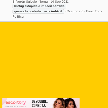
El Varón Salvaje
Tema
14 Sep 2021
bsttag
estúpido
e
imbécil
borrado
Masunos: 0
Foro:
Foro
que nadie conteste a
e
ste
imbécil
Política