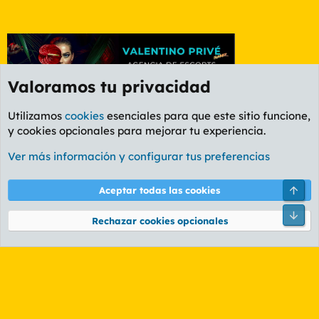
Valoramos tu privacidad
Utilizamos
cookies
esenciales para que este sitio funcione,
y cookies opcionales para mejorar tu experiencia.
Etiquetas
Ver más información y configurar tus preferencias
Cookies
PL OLDSTYLE AMARILLO
Cambiar fuente
Español (ES)
Arri
Aceptar todas las cookies
Contáctanos
Términos y reglas
Política de privacidad
Ayuda
R
Pie
S
Rechazar cookies opcionales
S
®
Community platform by XenForo
© 2010-2026 XenForo Ltd.