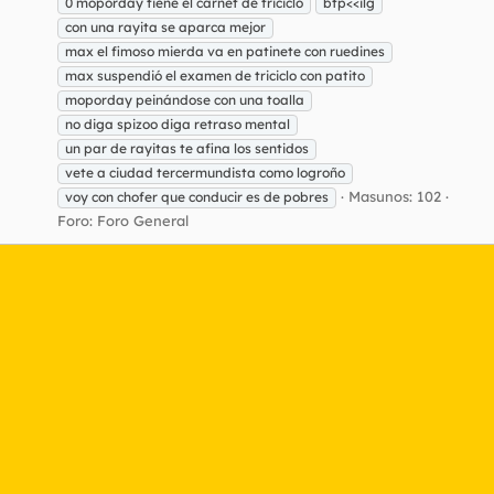
0 moporday tiene el carnet de triciclo
btp<<ilg
con una rayita se aparca mejor
max el fimoso mierda va en patinete con ruedines
max suspendió el examen de triciclo con patito
moporday peinándose con una toalla
no diga spizoo diga retraso mental
un par de rayitas te afina los sentidos
vete a ciudad tercermundista como logroño
Masunos: 102
voy con chofer que conducir es de pobres
Foro:
Foro General